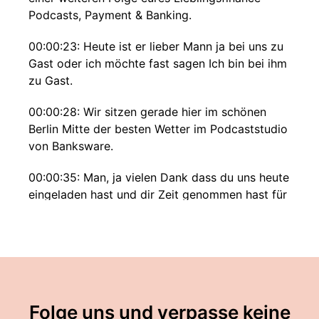
Podcasts, Payment & Banking.
00:00:23: Heute ist er lieber Mann ja bei uns zu
Gast oder ich möchte fast sagen Ich bin bei ihm
zu Gast.
00:00:28: Wir sitzen gerade hier im schönen
Berlin Mitte der besten Wetter im Podcaststudio
von Banksware.
00:00:35: Man, ja vielen Dank dass du uns heute
eingeladen hast und dir Zeit genommen hast für
die nächste drei Viertelstunde Stunde um ein
bisschen auf dich zu schauen was Banksware
macht und wo die Reise hingeht?
00:00:45: Ja sehr gerne.
00:00:46: schön dass du da bist und auch
Folge uns und verpasse keine