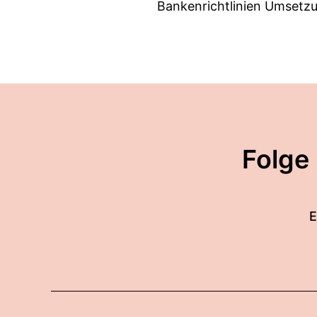
Bankenrichtlinien Umsetzun
00:00:59: dabei geht es a
aus Drittstaaten, regnere
funktionieren sollen.
00:01:14: Kurz gesagt, Brub
00:01:20: Und genau darüb
Folge
00:01:24: Renate ist Recht
00:01:28: Renate.
E
00:01:29: erst mal ein gan
00:01:31: Vielen Dank, lieb
00:01:33: Ich freue mich s