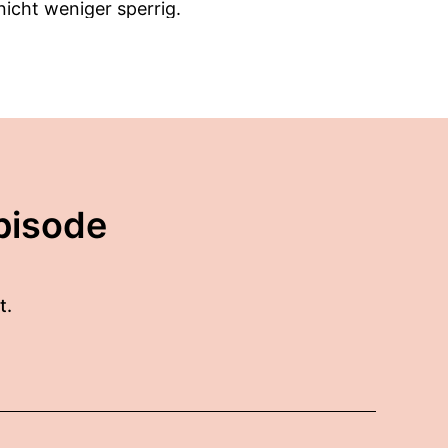
icht weniger sperrig.
 Anforderungen an Banken
 in Europa künftig
ufsichtigste Institute.
pisode
t.