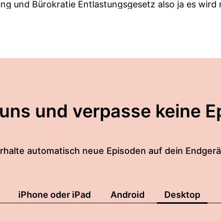
g und Bürokratie Entlastungsgesetz also ja es wird n
ber um große Themen Basel drei ISG-Riesigen, neue
 Governance Regeln und die Frage wie Bankenaufsicht
ak verändert an vielen Stellen die Spielregeln für bea
er spreche ich heute mit Renate Prinz.
 uns und verpasse keine E
sanwältin und Partnerin bei Änderten.
rhalte automatisch neue Episoden auf dein Endgerä
z herzliches Willkommen an dich!
e Dana.
iPhone oder iPad
Android
Desktop
ehr dabei zu sein heute.