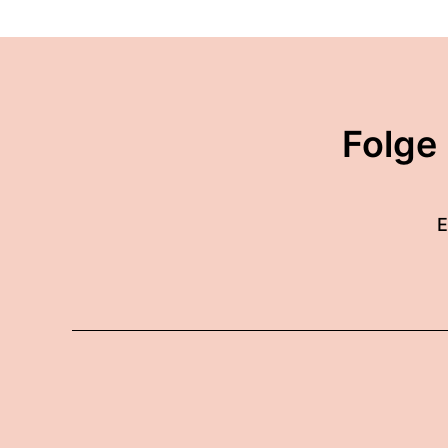
00:01:05: Hallo!
00:01:05: Florian... Wie g
00:01:13: Lass uns starten
Folge
anfangen.
00:01:18: Was ändert sich
E
00:01:22: Genau also wie 
rechtliche Begriff für ei
einen bestimmten Betrag z
00:01:39: und da stellt sic
00:01:42: Und das war natü
Verbraucherkredit auch im 