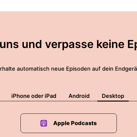
esagt, die CCD II-Umsetzung bringt da einiges an Änd
 mit der eingeräumten Überziehungsmöglichkeit, lass u
 uns und verpasse keine E
 denn durch die CCD-Zweig ganz konkret?
rhalte automatisch neue Episoden auf dein Endgerä
gesagt ist das die eingerräumte Überziehungsmöglichk
nfach das Produkt DISPO Also wenn die Bank dem Kunde
u überziehen.
iPhone oder iPad
Android
Desktop
h die Frage Was ist das rechtlich?
rlich schon immer ein Verbraucherkredit, also die Dis
Apple Podcasts
aktuellen Recht.