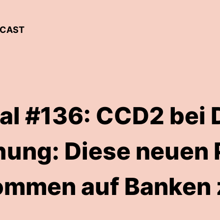
DCAST
gal #136: CCD2 bei 
ung: Diese neuen 
ommen auf Banken 